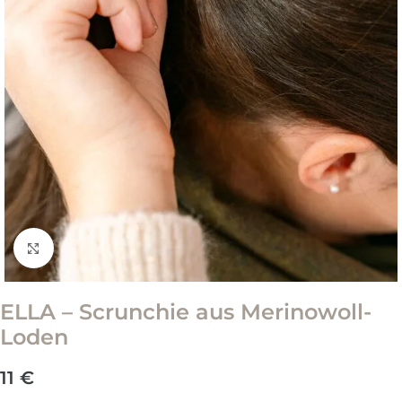
Zum Vergrößern klicken
ELLA – Scrunchie aus Merinowoll-
Loden
11
€