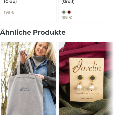
(Grau)
(Groß)
198
€
198
€
Ähnliche Produkte