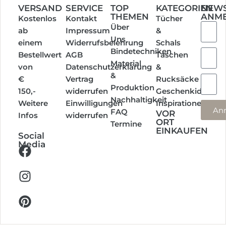
VERSAND
SERVICE
TOP
KATEGORIEN
NEWS
THEMEN
ANM
Kostenlos
Kontakt
Tücher
Über
ab
Impressum
&
Uns
einem
Widerrufsbelehrung
Schals
Bindetechniken
Bestellwert
AGB
Taschen
Material
von
Datenschutzerklärung
&
&
€
Vertrag
Rucksäcke
Produktion
150,-
widerrufen
Geschenkideen
Nachhaltigkeit
Weitere
Einwilligungen
Inspirationen
An
FAQ
VOR
Infos
widerrufen
ORT
Termine
EINKAUFEN
Social
Media