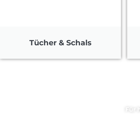
Tücher & Schals
Für 
Beste Qualität ist für uns der Gru
hochwertige Materialauswahl, die tra
d