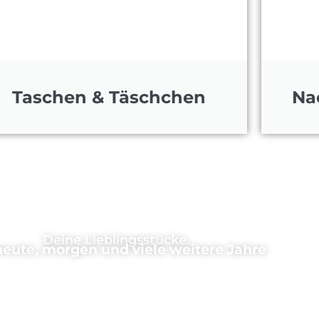
Taschen & Täschchen
Na
Deine Lieblingsstücke.
heute, morgen und viele weitere Jahre
ndstein nachhaltiger Mode und darauf legen wir besonders 
ditionelle Herstellung in der Region und das zeitlose Desi
ir unsere Produkte jahrelang Freude bereiten.