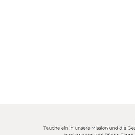
Bindetechniken
Wir zeigen dir, wie du unsere
Dreieckstücher am schönsten wickelst.
Jetzt entdecken
Tauche ein in unsere Mission und die Ge