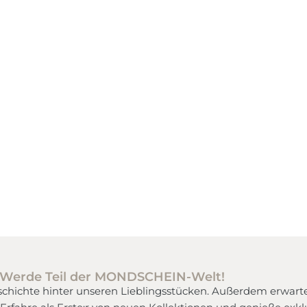
Inspiration
Entdecke Styling-Tipps und erfahre noch
Du 
mehr über unser Sortiment.
Mehr erfahren
Werde Teil der MONDSCHEIN-Welt!
schichte hinter unseren Lieblingsstücken. Außerdem erwarten