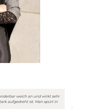
wunderbar weich an und wirkt sehr
Mein heiß 
tark aufgedreht ist. Man spürt in