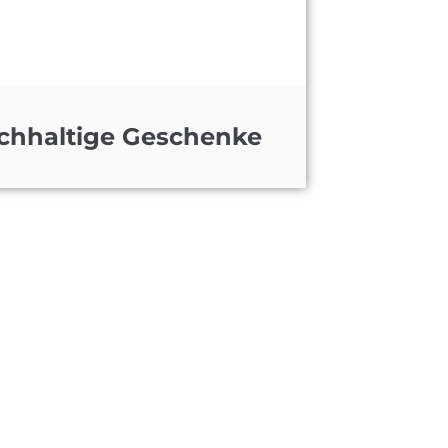
chhaltige Geschenke
großen Wert. Unsere
gn sorgen dafür, dass