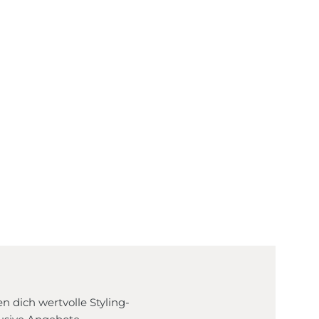
Termine
möchtest unsere Lieblingsstücke vor
Ort erleben?
Besuche uns
 dich wertvolle Styling-