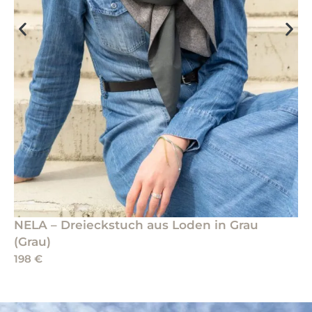
NELA – Dreieckstuch aus Loden in Grau
(Grau)
198
€