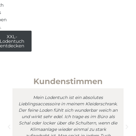
ch
s
ben
.
XXL-
Lodentuch
entdecken
Kundenstimmen
Mein Lodentuch ist ein absolutes
Lieblingsaccessoire in meinem Kleiderschrank.
Der feine Loden fühlt sich wunderbar weich an
und wirkt sehr edel. Ich trage es im Büro als
Schal oder locker über die Schultern, wenn die
Klimaanlage wieder einmal zu stark
aufgedreht ist. Man spürt in jedem Tuch