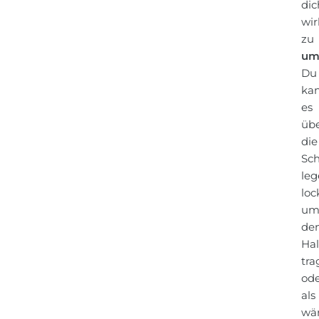
dic
wir
zu
um
Du
ka
es
üb
die
Sch
leg
loc
u
de
Hal
tra
od
als
wä