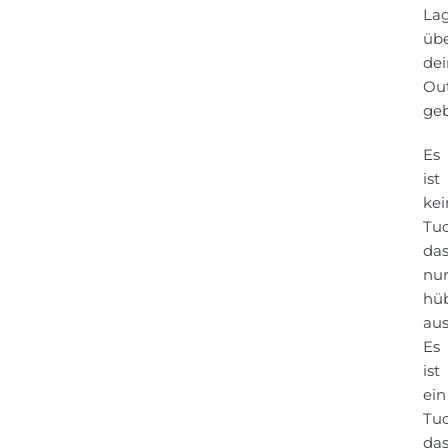
La
üb
dei
Out
ge
Es
ist
kei
Tuc
da
nu
hü
aus
Es
ist
ein
Tuc
das