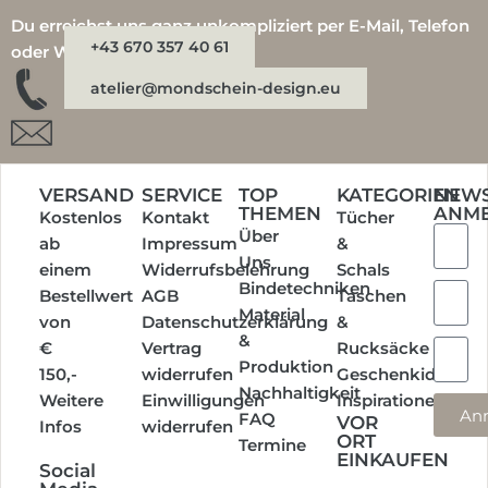
Du erreichst uns ganz unkompliziert per E-Mail, Telefon
+43 670 357 40 61
oder WhatsApp:
atelier@mondschein-design.eu
VERSAND
SERVICE
TOP
KATEGORIEN
NEWS
THEMEN
ANM
Kostenlos
Kontakt
Tücher
Über
ab
Impressum
&
Uns
einem
Widerrufsbelehrung
Schals
Bindetechniken
Bestellwert
AGB
Taschen
Material
von
Datenschutzerklärung
&
&
€
Vertrag
Rucksäcke
Produktion
150,-
widerrufen
Geschenkideen
Nachhaltigkeit
Weitere
Einwilligungen
Inspirationen
An
FAQ
VOR
Infos
widerrufen
ORT
Termine
EINKAUFEN
Social