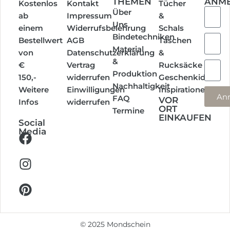
THEMEN
ANM
Kostenlos
Kontakt
Tücher
Über
ab
Impressum
&
Uns
einem
Widerrufsbelehrung
Schals
Bindetechniken
Bestellwert
AGB
Taschen
Material
von
Datenschutzerklärung
&
&
€
Vertrag
Rucksäcke
Produktion
150,-
widerrufen
Geschenkideen
Nachhaltigkeit
Weitere
Einwilligungen
Inspirationen
An
FAQ
VOR
Infos
widerrufen
ORT
Termine
EINKAUFEN
Social
Media
©
2025
Mondschein