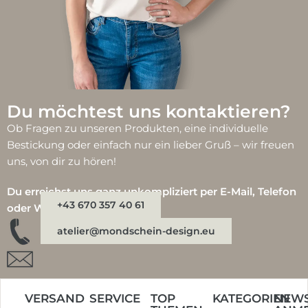
Du möchtest uns kontaktieren?
Ob Fragen zu unseren Produkten, eine individuelle
Bestickung oder einfach nur ein lieber Gruß – wir freuen
uns, von dir zu hören!
Du erreichst uns ganz unkompliziert per E-Mail, Telefon
+43 670 357 40 61
oder WhatsApp:
atelier@mondschein-design.eu
VERSAND
SERVICE
TOP
KATEGORIEN
NEWS