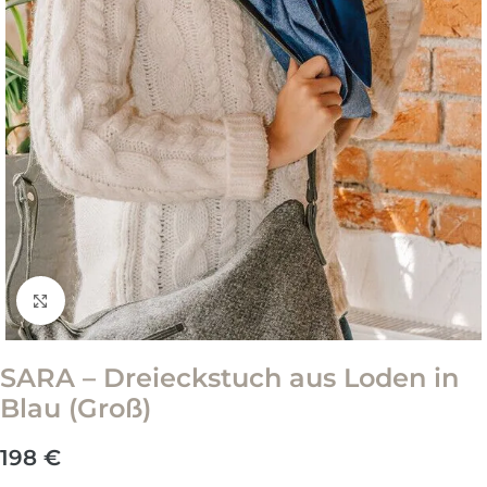
Zum Vergrößern klicken
SARA – Dreieckstuch aus Loden in
Blau (Groß)
198
€