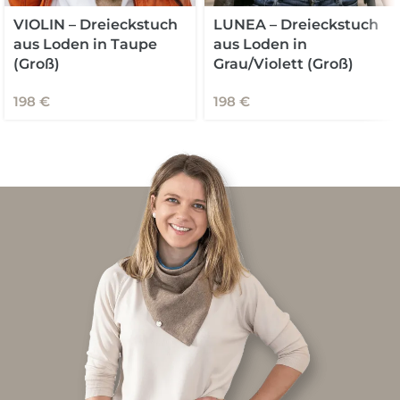
VIOLIN – Dreieckstuch
LUNEA – Dreieckstuch
aus Loden in Taupe
aus Loden in
(Groß)
Grau/Violett (Groß)
198
€
198
€