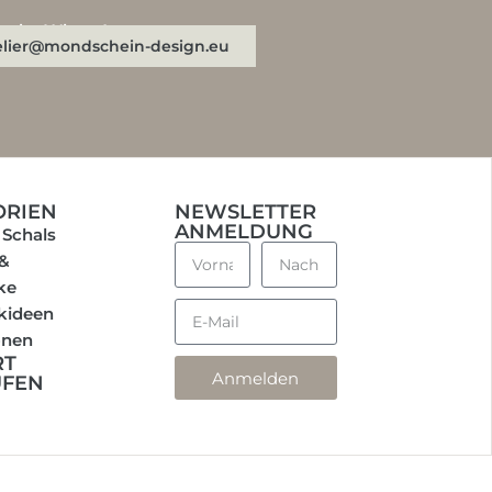
n oder WhatsApp:
elier@mondschein-design.eu
ORIEN
NEWSLETTER
ANMELDUNG
 Schals
 &
ke
kideen
onen
RT
Anmelden
UFEN