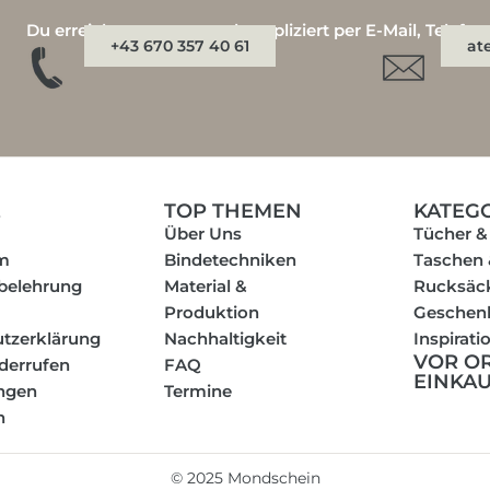
Du erreichst uns ganz unkompliziert per E-Mail, Telefo
+43 670 357 40 61
at
E
TOP THEMEN
KATEG
Über Uns
Tücher &
m
Bindetechniken
Taschen
belehrung
Material &
Rucksäc
Produktion
Geschen
tzerklärung
Nachhaltigkeit
Inspirati
VOR O
iderrufen
FAQ
EINKA
ungen
Termine
n
©
2025
Mondschein