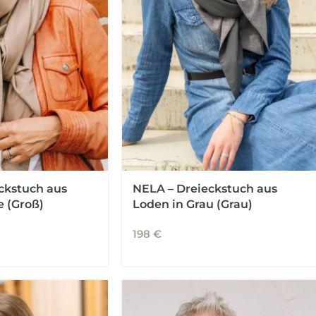
ckstuch aus
NELA – Dreieckstuch aus
e (Groß)
Loden in Grau (Grau)
198
€