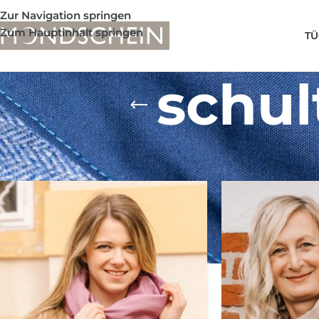
Zur Navigation springen
Zum Hauptinhalt springen
TÜ
schu
Shop
/
Produkte verschlagwortet mit „schultertuch damen“