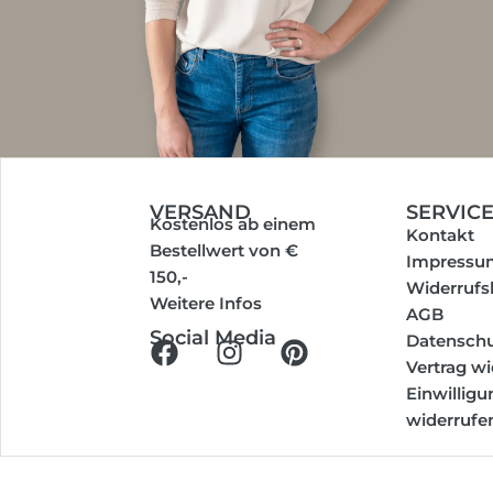
VERSAND
SERVIC
Kostenlos ab einem
Kontakt
Bestellwert von €
Impressu
150,-
Widerrufs
Weitere Infos
AGB
Social Media
Datenschu
Vertrag w
Einwillig
widerrufe