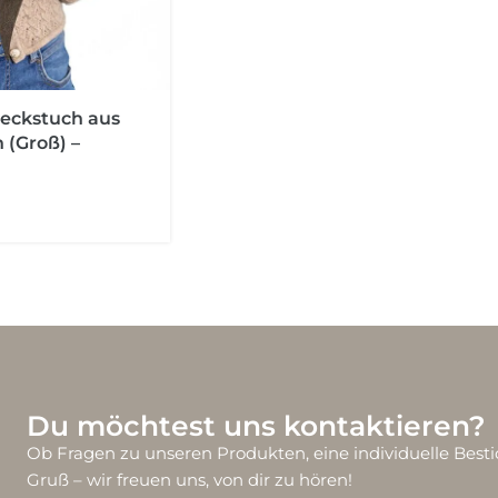
eckstuch aus
 (Groß) –
Du möchtest uns kontaktieren?
Ob Fragen zu unseren Produkten, eine individuelle Besti
Gruß – wir freuen uns, von dir zu hören!