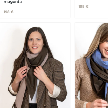
magenta
198
€
198
€