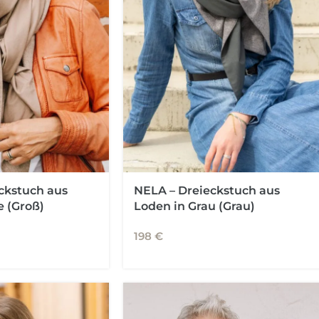
ckstuch aus
NELA – Dreieckstuch aus
e (Groß)
Loden in Grau (Grau)
198
€