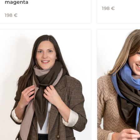
magenta
198
€
198
€