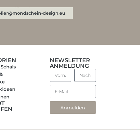
n oder WhatsApp:
elier@mondschein-design.eu
ORIEN
NEWSLETTER
ANMELDUNG
 Schals
 &
ke
kideen
onen
RT
Anmelden
UFEN