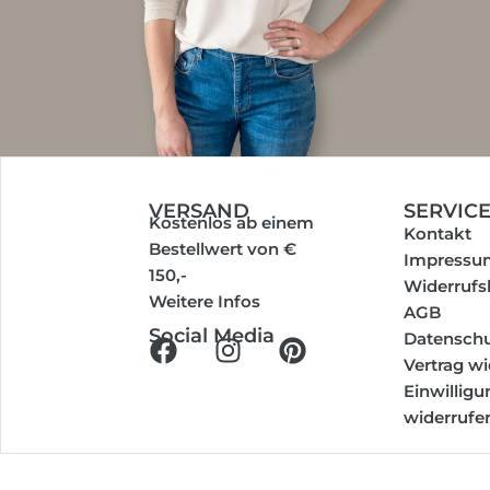
VERSAND
SERVIC
Kostenlos ab einem
Kontakt
Bestellwert von €
Impressu
150,-
Widerrufs
Weitere Infos
AGB
Social Media
Datenschu
Vertrag w
Einwillig
widerrufe