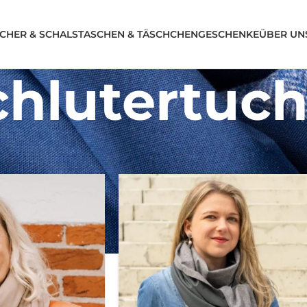
CHER & SCHALS
TASCHEN & TÄSCHCHEN
GESCHENKE
ÜBER UN
chlutertuc