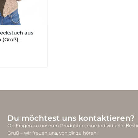
eckstuch aus
 (Groß) –
Du möchtest uns kontaktieren?
Ob Fragen zu unseren Produkten, eine individuelle Besti
Gruß – wir freuen uns, von dir zu hören!