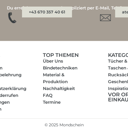
Du erreichst uns ganz unkompliziert per E-Mail, Telefo
+43 670 357 40 61
at
E
TOP THEMEN
KATEG
Über Uns
Tücher &
m
Bindetechniken
Taschen
belehrung
Material &
Rucksäc
Produktion
Geschen
tzerklärung
Nachhaltigkeit
Inspirati
VOR O
iderrufen
FAQ
EINKA
ungen
Termine
n
©
2025
Mondschein