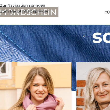
Zur Navigation springen
Zum Hauptinhalt springen
TÜ
s
Shop
/
Produkte verschlagwortet mit „schlutertuch“