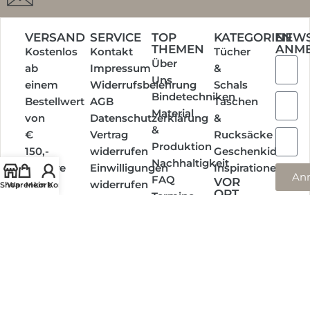
VERSAND
SERVICE
TOP
KATEGORIEN
NEWS
THEMEN
ANM
Kostenlos
Kontakt
Tücher
Über
ab
Impressum
&
Uns
einem
Widerrufsbelehrung
Schals
Bindetechniken
Bestellwert
AGB
Taschen
Material
von
Datenschutzerklärung
&
&
€
Vertrag
Rucksäcke
Produktion
150,-
widerrufen
Geschenkideen
Nachhaltigkeit
Weitere
Einwilligungen
Inspirationen
An
FAQ
VOR
Infos
widerrufen
Shop
Warenkorb
Mein Konto
ORT
Termine
EINKAUFEN
Social
Media