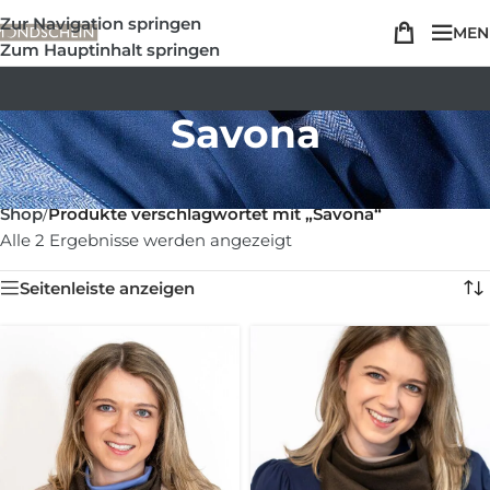
Zur Navigation springen
MEN
Zum Hauptinhalt springen
Savona
Shop
/
Produkte verschlagwortet mit „Savona“
Alle 2 Ergebnisse werden angezeigt
Seitenleiste anzeigen