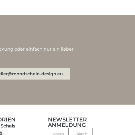
ckung oder einfach nur ein lieber
n oder WhatsApp:
elier@mondschein-design.eu
ORIEN
NEWSLETTER
ANMELDUNG
 Schals
 &