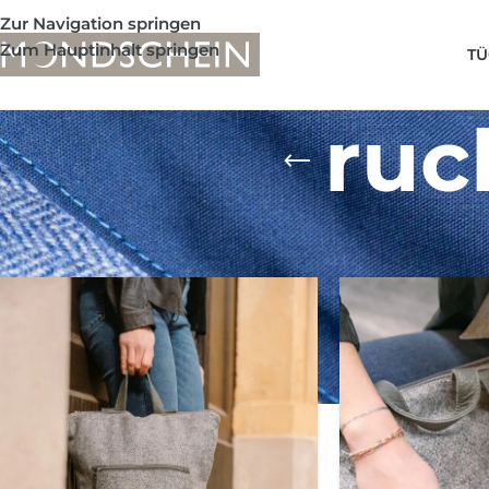
Zur Navigation springen
Zum Hauptinhalt springen
TÜ
ruc
Shop
/
Produkte verschlagwortet mit „rucksack damen“