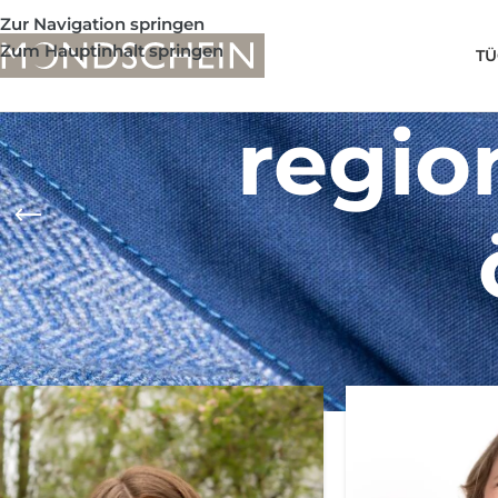
Zur Navigation springen
Zum Hauptinhalt springen
TÜ
regio
Shop
/
Produkte verschlagwortet mit „regionales geschenk 