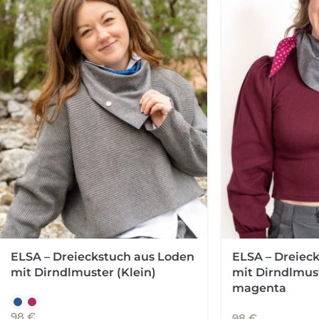
ELSA – Dreieckstuch aus Loden
ELSA – Dreiec
mit Dirndlmuster (Klein)
mit Dirndlmust
magenta
98
€
98
€