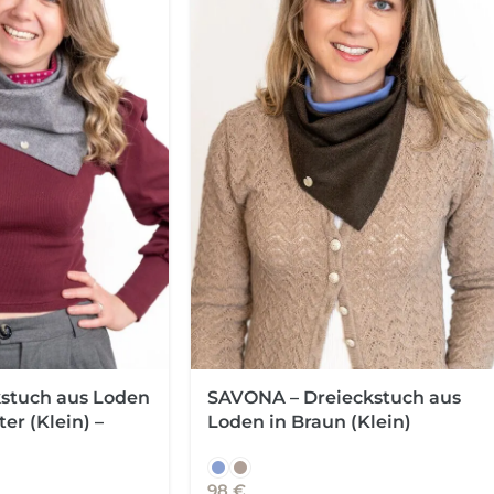
kstuch aus Loden
SAVONA – Dreieckstuch aus
er (Klein) –
Loden in Braun (Klein)
98
€