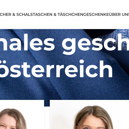
CHER & SCHALS
TASCHEN & TÄSCHCHEN
GESCHENKE
ÜBER UN
nales gesc
österreich
österreich“