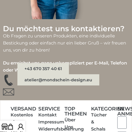
Du möchtest uns kontaktieren?
Ob Fragen zu unseren Produkten, eine individuelle
Bestickung oder einfach nur ein lieber Gruß – wir freuen
uns, von dir zu hören!
Du erreichst uns ganz unkompliziert per E-Mail, Telefon
+43 670 357 40 61
oder WhatsApp:
atelier@mondschein-design.eu
VERSAND
SERVICE
TOP
KATEGORIEN
NEWS
THEMEN
ANM
Kostenlos
Kontakt
Tücher
Über
ab
Impressum
&
Uns
einem
Widerrufsbelehrung
Schals