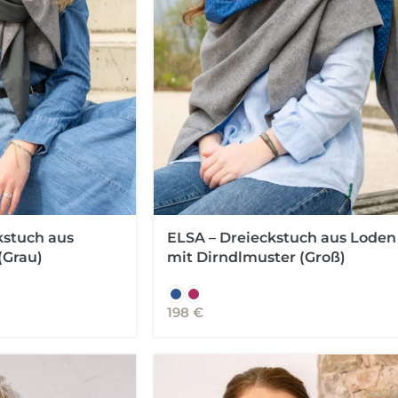
kstuch aus
ELSA – Dreieckstuch aus Loden
(Grau)
mit Dirndlmuster (Groß)
198
€