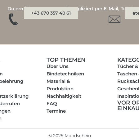
Du erreichst uns ganz unkompliziert per E-Mail, Telefo
+43 670 357 40 61
at
E
TOP THEMEN
KATEG
Über Uns
Tücher &
m
Bindetechniken
Taschen
belehrung
Material &
Rucksäc
Produktion
Geschen
tzerklärung
Nachhaltigkeit
Inspirati
VOR O
iderrufen
FAQ
EINKA
ungen
Termine
n
©
2025
Mondschein