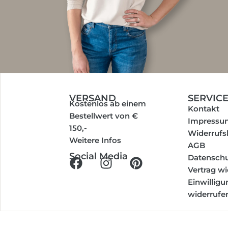
VERSAND
SERVIC
Kostenlos ab einem
Kontakt
Bestellwert von €
Impressu
150,-
Widerrufs
Weitere Infos
AGB
Social Media
Datenschu
Vertrag w
Einwillig
widerrufe