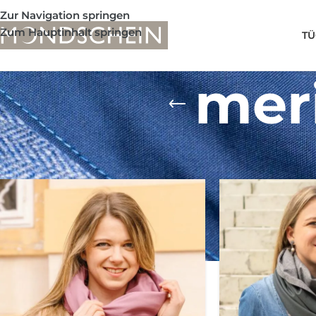
Zur Navigation springen
Zum Hauptinhalt springen
TÜ
mer
Shop
/
Produkte verschlagwortet mit „merinowolle tuch“