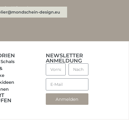
n oder WhatsApp:
elier@mondschein-design.eu
ORIEN
NEWSLETTER
ANMELDUNG
 Schals
 &
ke
kideen
onen
RT
Anmelden
UFEN