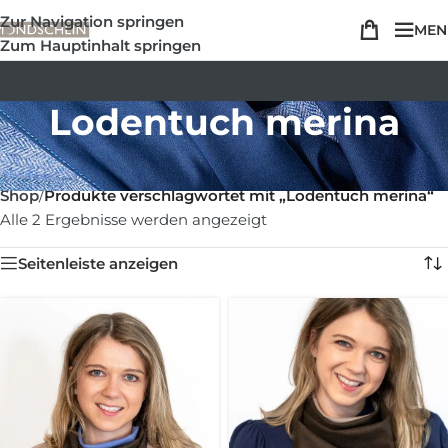
Zur Navigation springen
MEN
Zum Hauptinhalt springen
Lodentuch merina
Shop
/
Produkte verschlagwortet mit „Lodentuch merina“
Alle 2 Ergebnisse werden angezeigt
Seitenleiste anzeigen