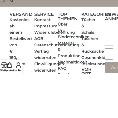
VERSAND
SERVICE
TOP
KATEGORIEN
NEWS
THEMEN
ANM
Kostenlos
Kontakt
Tücher
Über
ab
Impressum
&
Uns
einem
Widerrufsbelehrung
Schals
Bindetechniken
Bestellwert
AGB
Taschen
Material
von
Datenschutzerklärung
&
&
€
Vertrag
Rucksäcke
Produktion
150,-
widerrufen
Geschenkideen
Nachhaltigkeit
Weitere
Einwilligungen
Inspirationen
An
FAQ
VOR
Infos
widerrufen
Shop
Warenkorb
Mein Konto
ORT
Termine
EINKAUFEN
Social
Media