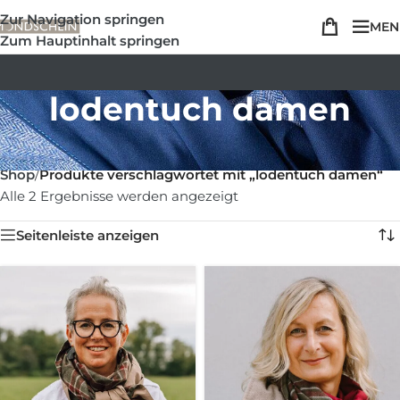
Zur Navigation springen
MEN
Zum Hauptinhalt springen
lodentuch damen
Shop
/
Produkte verschlagwortet mit „lodentuch damen“
Alle 2 Ergebnisse werden angezeigt
Seitenleiste anzeigen