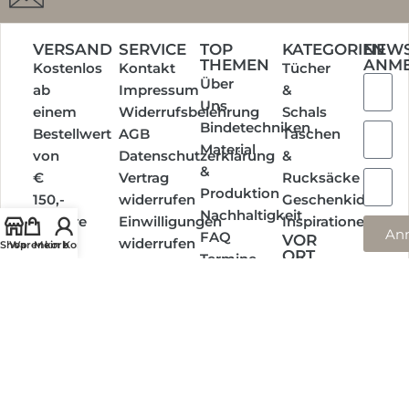
VERSAND
SERVICE
TOP
KATEGORIEN
NEWS
THEMEN
ANM
Kostenlos
Kontakt
Tücher
Über
ab
Impressum
&
Uns
einem
Widerrufsbelehrung
Schals
Bindetechniken
Bestellwert
AGB
Taschen
Material
von
Datenschutzerklärung
&
&
€
Vertrag
Rucksäcke
Produktion
150,-
widerrufen
Geschenkideen
Nachhaltigkeit
Weitere
Einwilligungen
Inspirationen
An
FAQ
VOR
Infos
widerrufen
Shop
Warenkorb
Mein Konto
ORT
Termine
EINKAUFEN
Social
Media