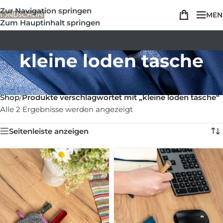
Zur Navigation springen
MEN
Zum Hauptinhalt springen
kleine loden tasche
Shop
/
Produkte verschlagwortet mit „kleine loden tasche“
Alle 2 Ergebnisse werden angezeigt
Seitenleiste anzeigen