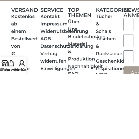
VERSAND
SERVICE
TOP
KATEGORIEN
NEWS
THEMEN
ANM
Kostenlos
Kontakt
Tücher
Über
ab
Impressum
&
Uns
einem
Widerrufsbelehrung
Schals
Bindetechniken
Bestellwert
AGB
Taschen
Material
von
Datenschutzerklärung
&
&
€
Vertrag
Rucksäcke
Produktion
150,-
widerrufen
Geschenkideen
Nachhaltigkeit
Weitere
Einwilligungen
Inspirationen
Shop
Warenkorb
Mein Konto
An
FAQ
VOR
Infos
widerrufen
ORT
Termine
EINKAUFEN
Social
Media