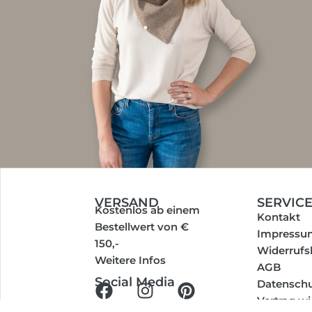
VERSAND
SERVIC
Kostenlos ab einem
Kontakt
Bestellwert von €
Impressu
150,-
Widerrufs
Weitere Infos
AGB
Social Media
Datenschu
Vertrag w