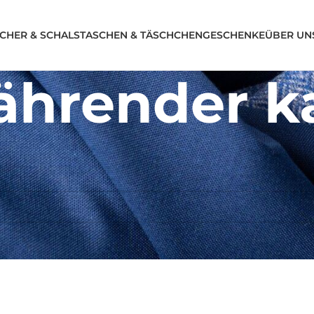
CHER & SCHALS
TASCHEN & TÄSCHCHEN
GESCHENKE
ÜBER UN
hrender k
lender“
tsprechen.