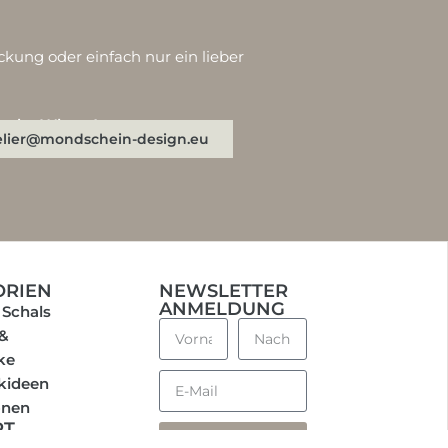
ckung oder einfach nur ein lieber
n oder WhatsApp:
elier@mondschein-design.eu
ORIEN
NEWSLETTER
ANMELDUNG
 Schals
 &
ke
kideen
onen
RT
Anmelden
UFEN