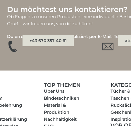
Du möchtest uns kontaktieren?
Ob Fragen zu unseren Produkten, eine individuelle Besti
Gruß – wir freuen uns, von dir zu hören!
Du erreichst uns ganz unkompliziert per E-Mail, Telefo
+43 670 357 40 61
at
E
TOP THEMEN
KATEG
Über Uns
Tücher &
m
Bindetechniken
Taschen
belehrung
Material &
Rucksäc
Produktion
Geschen
tzerklärung
Nachhaltigkeit
Inspirati
VOR O
iderrufen
FAQ
EINKA