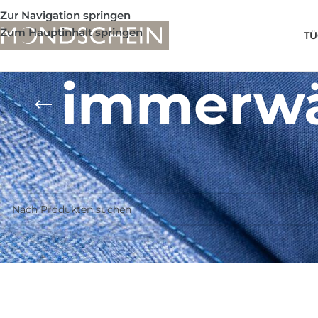
Zur Navigation springen
Zum Hauptinhalt springen
TÜ
immerwä
Shop
/
Produkte verschlagwortet mit „immerwährender ka
Es wurden keine Produkte gefunden, die deiner Auswahl en