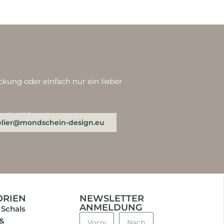
ckung oder einfach nur ein lieber
n oder WhatsApp:
elier@mondschein-design.eu
ORIEN
NEWSLETTER
ANMELDUNG
 Schals
 &