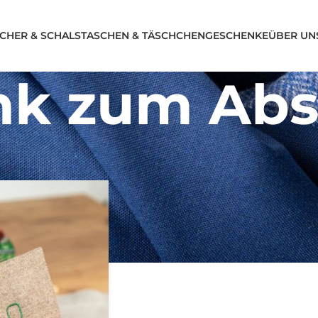
CHER & SCHALS
TASCHEN & TÄSCHCHEN
GESCHENKE
ÜBER UN
k zum Abs
luss“