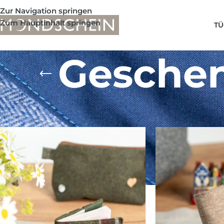
Zur Navigation springen
Zum Hauptinhalt springen
TÜ
Geschen
Shop
/
Produkte verschlagwortet mit „Geschenk zum Absch