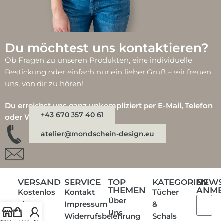
Du möchtest uns kontaktieren?
Ob Fragen zu unseren Produkten, eine individuelle
Bestickung oder einfach nur ein lieber Gruß – wir freuen
uns, von dir zu hören!
Du erreichst uns ganz unkompliziert per E-Mail, Telefon
+43 670 357 40 61
oder WhatsApp:
atelier@mondschein-design.eu
VERSAND
SERVICE
TOP
KATEGORIEN
NEWS
THEMEN
ANM
Kostenlos
Kontakt
Tücher
Über
ab
Impressum
&
Uns
einem
Widerrufsbelehrung
Schals