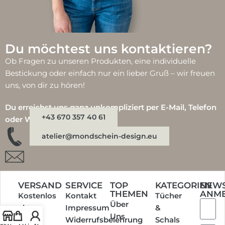
Du möchtest uns kontaktieren?
Ob Fragen zu unseren Produkten, eine individuelle
Bestickung oder einfach nur ein lieber Gruß – wir freuen
uns, von dir zu hören!
Du erreichst uns ganz unkompliziert per E-Mail, Telefon
+43 670 357 40 61
oder WhatsApp:
atelier@mondschein-design.eu
VERSAND
SERVICE
TOP
KATEGORIEN
NEWS
THEMEN
ANM
Kostenlos
Kontakt
Tücher
Über
ab
Impressum
&
Uns
einem
Widerrufsbelehrung
Schals