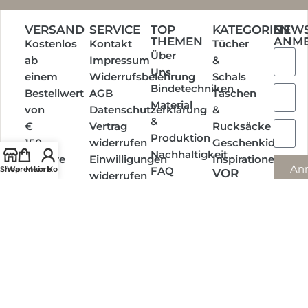
VERSAND
SERVICE
TOP
KATEGORIEN
NEWS
THEMEN
ANM
Kostenlos
Kontakt
Tücher
Über
ab
Impressum
&
Uns
einem
Widerrufsbelehrung
Schals
Bindetechniken
Bestellwert
AGB
Taschen
Material
von
Datenschutzerklärung
&
&
€
Vertrag
Rucksäcke
Produktion
150,-
widerrufen
Geschenkideen
Nachhaltigkeit
Weitere
Einwilligungen
Inspirationen
An
Shop
Warenkorb
Mein Konto
FAQ
VOR
Infos
widerrufen
ORT
Termine
EINKAUFEN
Social
Media