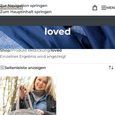
Zur Navigation springen
MEN
Zum Hauptinhalt springen
loved
Shop
/
Produkt Bestickung
/
loved
Einzelnes Ergebnis wird angezeigt
Seitenleiste anzeigen