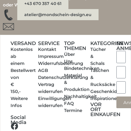
+43 670 357 40 61
oder WhatsApp:
atelier@mondschein-design.eu
VERSAND
SERVICE
TOP
KATEGORIEN
NEWS
THEMEN
ANM
Kostenlos
Kontakt
Tücher
Über
ab
Impressum
&
Uns
einem
Widerrufsbelehrung
Schals
Bindetechniken
Bestellwert
AGB
Taschen
Material
von
Datenschutzerklärung
&
&
€
Vertrag
Rucksäcke
Produktion
150,-
widerrufen
Geschenkideen
Nachhaltigkeit
Weitere
Einwilligungen
Inspirationen
An
FAQ
VOR
Infos
widerrufen
ORT
Termine
EINKAUFEN
Social
Media