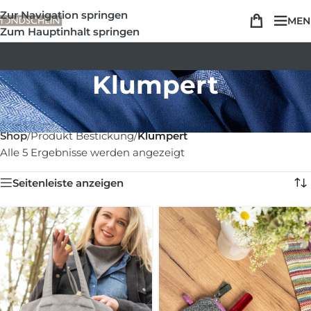
Zur Navigation springen
MEN
Zum Hauptinhalt springen
Klumpert
Shop
/
Produkt Bestickung
/
Klumpert
Alle 5 Ergebnisse werden angezeigt
Seitenleiste anzeigen